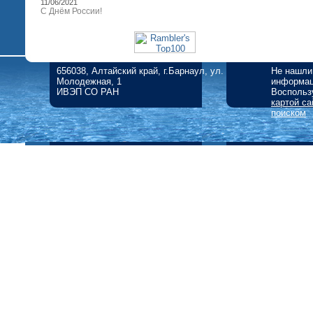
11/06/2021
С Днём России!
656038, Алтайский край, г.Барнаул, ул.
Не нашли
Молодежная, 1
информа
ИВЭП СО РАН
Воспольз
картой са
поиском