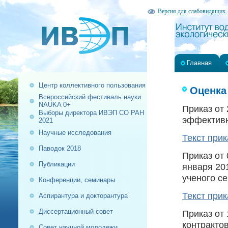
Версия для слабовидящих
Главная
Центр коллективного пользования
Оценка
Всероссийский фестиваль науки
NAUKA 0+
Приказ от
Выборы директора ИВЭП СО РАН
эффективн
2021
Научные исследования
Текст прик
Паводок 2018
Приказ от 
Публикации
января 201
ученого с
Конференции, семинары
Текст прик
Аспирантура и докторантура
Диссертационный совет
Приказ от
контракто
Совет научной молодежи